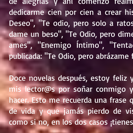
de alegrías y ahí comenzó realm
dedicarme cien por cien a crear hi
Deseo", "Te odio, pero solo a rato
dame un beso", "Te Odio, pero di
ames", "Enemigo Íntimo", "Tent
publicada: "Te Odio, pero abrázame f
Doce novelas después, estoy feliz 
mis lector@s por soñar conmigo y
hacer. Esto me recuerda una frase
de vida y que jamás pierdo de vis
como si no, en los dos casos ¡tienes